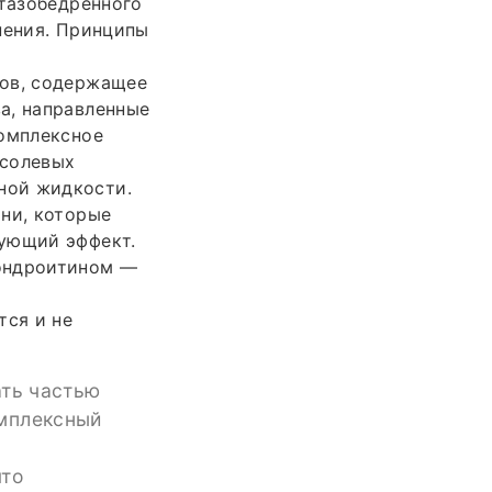
 тазобедренного
нения. Принципы
вов, содержащее
а, направленные
комплексное
 солевых
ной жидкости.
ыни, которые
рующий эффект.
хондроитином —
тся и не
ать частью
омплексный
что