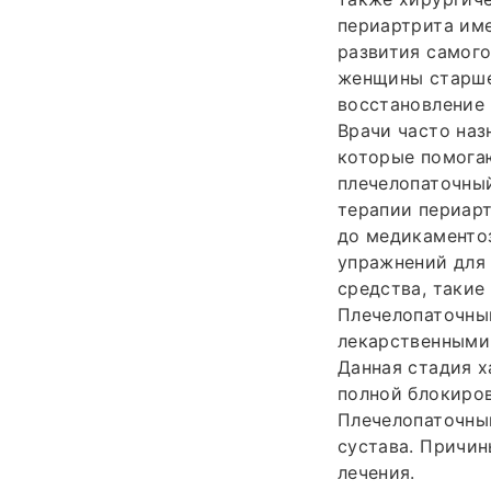
периартрита им
развития самого
женщины старше
восстановление
Врачи часто на
которые помогаю
плечелопаточный
терапии периар
до медикаменто
упражнений для
средства, такие
Плечелопаточны
лекарственными
Данная стадия х
полной блокиров
Плечелопаточный
сустава. Причи
лечения.