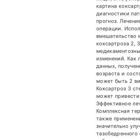
картина коксарт
диагностики пат
прогноз. Лечени
операции. Испо
вмешательство м
коксартроза 2, 
медикаментозных
изменений. Как 
данных, получен
возраста и сост
может быть 2 ви
Коксартроз 3 ст
может привести
Эффективное леч
Комплексная тер
также применен
значительно улу
тазобедренного 