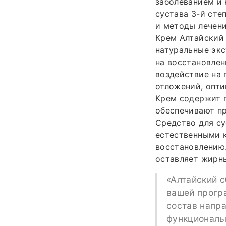
заболеванием и 
сустава 3-й сте
и методы лечени
Крем Алтайский
натуральные экс
на восстановлен
воздействие на
отложений, опт
Крем содержит п
обеспечивают п
Средство для с
естественными 
восстановлению.
оставляет жирны
«Алтайский с
вашей прогр
состав напр
функциональн