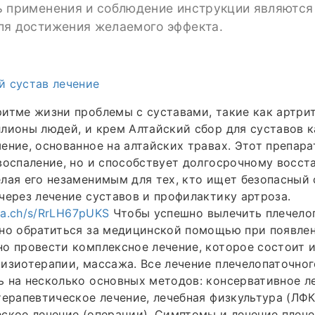
ь применения и соблюдение инструкции являютс
ля достижения желаемого эффекта.
й сустав лечение
итме жизни проблемы с суставами, такие как артрит
лионы людей, и крем Алтайский сбор для суставов 
ение, основанное на алтайских травах. Этот препара
воспаление, но и способствует долгосрочному восс
лая его незаменимым для тех, кто ищет безопасный
через лечение суставов и профилактику артроза.
bla.ch/s/RrLH67pUKS
Чтобы успешно вылечить плечело
но обратиться за медицинской помощью при появлен
о провести комплексное лечение, которое состоит 
изиотерапии, массажа. Все лечение плечелопаточног
 на несколько основных методов: консервативное л
терапевтическое лечение, лечебная физкультура (ЛФК,
ское лечение (операции). Симптомы и лечение плеч