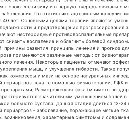
еют свою специфику и в первую очередь связаны с 
 заболевания. По статистике адгезивным капсулито
 40 лет. Основными целями терапии являются умень
 подвижности и предотвращение прогрессирования з
значают нестероидные противовоспалительные препа
т снизить воспаление и облегчить болевой синдром
: причины развития, принципы лечения и прогноз для
троза применяются различные методы: от физиотера
зного лечения. Некоторые пациенты отмечают эффек
 укрепления мышц и улучшения гибкости. Также поп
 как компрессы и мази на основе натуральных ингред
й периартроз лечат с помощью физиотерапии, ЛФК и
 препаратами; Размороженная фаза (мнимого выздор
арактеризуется значительным уменьшением болей в 
кой больного сустава. Данная стадия длиться 12-24 
 периартроз - заболевание, поражающее мягкие тка
ны возникновения, характерные симптомы и совреме