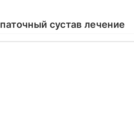
паточный сустав лечение