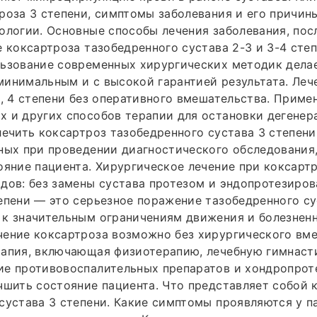
роза 3 степени, симптомы заболевания и его причин
ологии. Основные способы лечения заболевания, пос
е коксартроза тазобедренного сустава 2-3 и 3-4 сте
льзование современных хирургических методик дела
инимальным и с высокой гарантией результата. Леч
3, 4 степени без оперативного вмешательства. Приме
 и других способов терапии для остановки дегенер
лечить коксартроз тазобедренного сустава 3 степени,
ных при проведении диагностического обследования,
ояние пациента. Хирургическое лечение при коксартр
дов: без замены сустава протезом и эндопротезиров
епени — это серьезное поражение тазобедренного су
 к значительным ограничениям движения и болезнен
ение коксартроза возможно без хирургического вме
апия, включающая физиотерапию, лечебную гимнасти
ие противовоспалительных препаратов и хондропрот
чшить состояние пациента. Что представляет собой 
сустава 3 степени. Какие симптомы проявляются у п