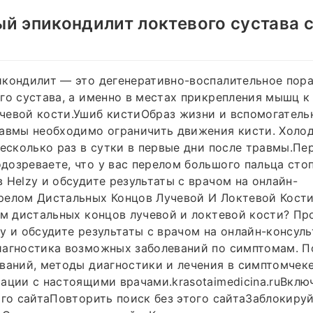
й эпикондилит локтевого сустава 
кондилит — это дегенеративно-воспалительное пора
го сустава, а именно в местах прикрепления мышц 
чевой кости.Ушиб кистиОбраз жизни и вспомогатель
равмы необходимо ограничить движения кисти. Холо
несколько раз в сутки в первые дни после травмы.П
озреваете, что у вас перелом большого пальца сто
 Helzy и обсудите результаты с врачом на онлайн-
релом Дистальных Концов Лучевой И Локтевой Кост
ом дистальных концов лучевой и локтевой кости? Пр
y и обсудите результаты с врачом на онлайн-консул
иагностика возможных заболеваний по симптомам. 
ваний, методы диагностики и лечения в симптомчеке
ации с настоящими врачами.krasotaimedicina.ruВклю
ого сайтаПовторить поиск без этого сайтаЗаблокируй