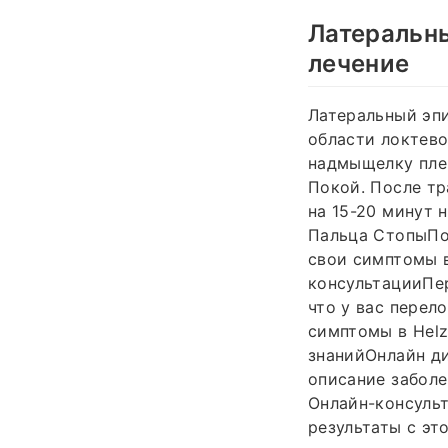
Латеральны
лечение
Латеральный эпи
области локтево
надмыщелку пле
Покой. После т
на 15-20 минут 
Пальца СтопыПод
свои симптомы в
консультацииПе
что у вас перел
симптомы в Helz
знанийОнлайн д
описание заболе
Онлайн-консульт
результаты с эт