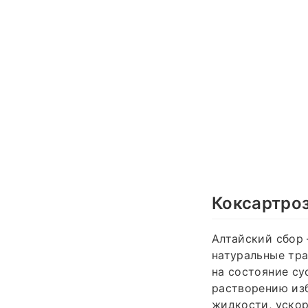
Коксартроз
Алтайский сбор 
натуральные тр
на состояние су
растворению из
жидкости, уско