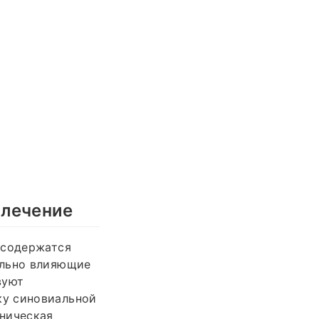
 лечение
 содержатся
ельно влияющие
вуют
ку синовиальной
иническая